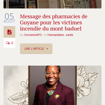
05
Message des pharmacies de
AOÛT
Guyane pour les victimes
incendie du mont baduel
by
Avicenne973
in
Humanitaire
,
santé
0
LIRE L'ARTICLE