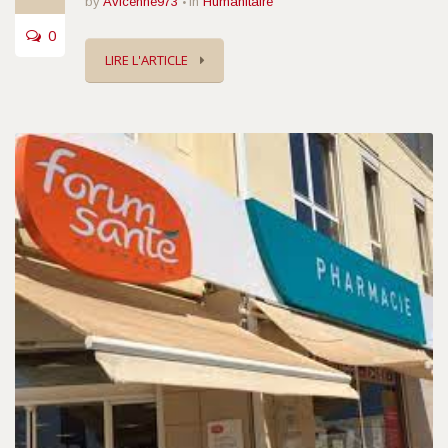
by
Avicenne973
in
Humanitaire
0
LIRE L'ARTICLE