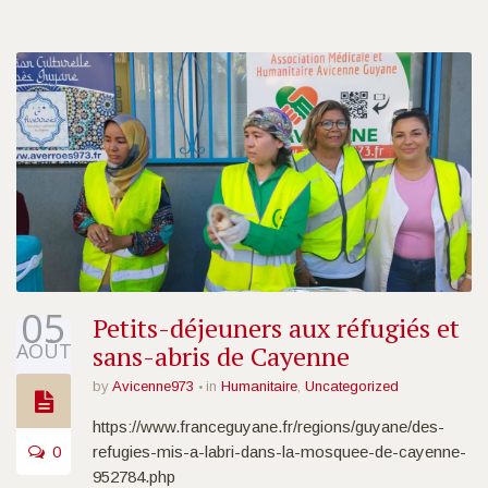
05
Petits-déjeuners aux réfugiés et
AOÛT
sans-abris de Cayenne
by
Avicenne973
in
Humanitaire
,
Uncategorized
https://www.franceguyane.fr/regions/guyane/des-
0
refugies-mis-a-labri-dans-la-mosquee-de-cayenne-
952784.php