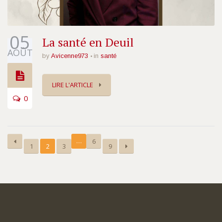
05
La santé en Deuil
AOÛT
by
Avicenne973
in
santé
LIRE L'ARTICLE
0
…
6
1
2
3
9