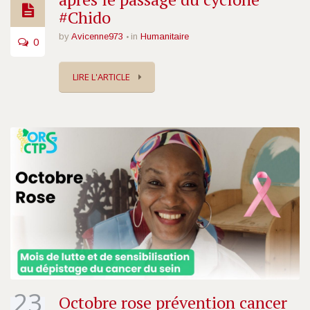
#Chido
by
Avicenne973
in
Humanitaire
0
LIRE L'ARTICLE
23
Octobre rose prévention cancer