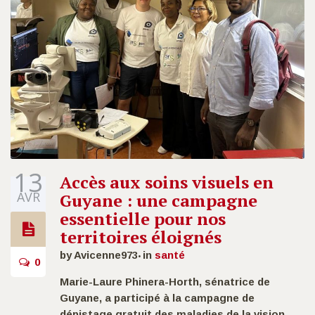
13
Accès aux soins visuels en
AVR
Guyane : une campagne
essentielle pour nos
territoires éloignés
by Avicenne973
in
santé
0
Marie-Laure Phinera-Horth, sénatrice de
Guyane
, a participé à la campagne de
dépistage gratuit des maladies de la vision