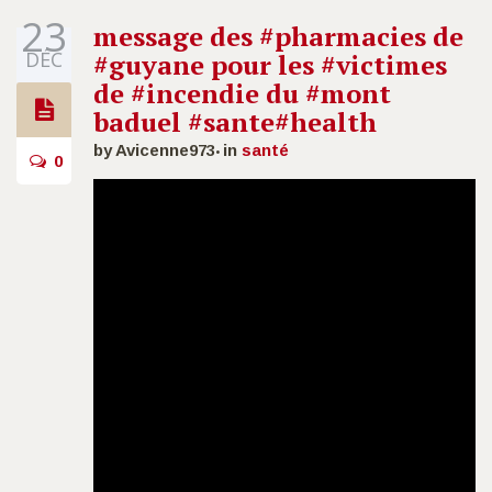
23
message des #pharmacies de
DÉC
#guyane pour les #victimes
de #incendie du #mont
baduel #sante#health
by Avicenne973
in
santé
0