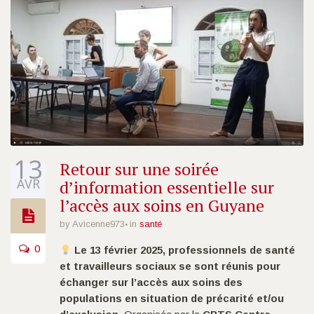
13
Retour sur une soirée
AVR
d’information essentielle sur
l’accès aux soins en Guyane
by Avicenne973
in
santé
0
Le 13 février 2025, professionnels de santé
et travailleurs sociaux se sont réunis pour
échanger sur l’accès aux soins des
populations en situation de précarité et/ou