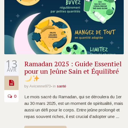
13
Ramadan 2025 : Guide Essentiel
AVR
pour un Jeûne Sain et Équilibré
by Avicenne973
in
santé
0
Le mois sacré du Ramadan, qui se déroulera du 1er
au 30 mars 2025, est un moment de spiritualité, mais
aussi un défi pour le corps. Entre jeûne prolongé et
repas souvent riches, il est crucial d’adopter une ...