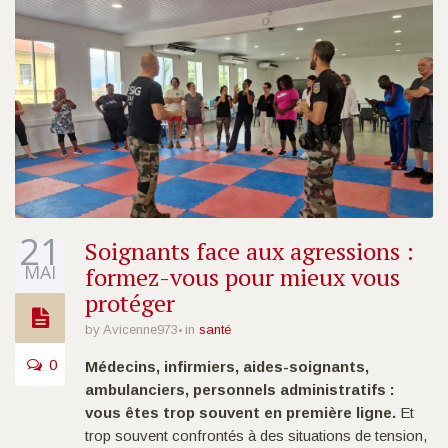
21
Soignants face aux agressions :
MAI
formez-vous pour mieux vous
protéger
by Avicenne973
in
santé
0
Médecins, infirmiers, aides-soignants,
ambulanciers, personnels administratifs :
vous êtes trop souvent en première ligne.
Et
trop souvent confrontés à des situations de tension,