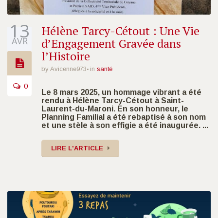
13
Hélène Tarcy-Cétout : Une Vie
AVR
d’Engagement Gravée dans
l’Histoire
by Avicenne973
in
santé
0
Le 8 mars 2025, un hommage vibrant a été
rendu à Hélène Tarcy-Cétout à Saint-
Laurent-du-Maroni. En son honneur, le
Planning Familial a été rebaptisé à son nom
et une stèle à son effigie a été inaugurée. ...
LIRE L'ARTICLE