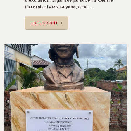
d’exclusion.
Organisée par la
CPTS Centre
Littoral
et l'
ARS Guyane
, cette ...
LIRE L'ARTICLE