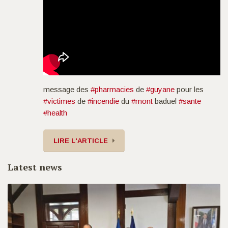
message des
#pharmacies
de
#guyane
pour les
#victimes
de
#incendie
du
#mont
baduel
#sante
#health
LIRE L'ARTICLE
Latest news