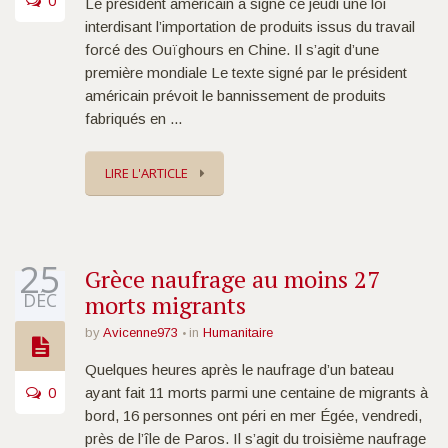
0
Le président américain a signé ce jeudi une loi
interdisant l’importation de produits issus du travail
forcé des Ouïghours en Chine. Il s’agit d’une
première mondiale Le texte signé par le président
américain prévoit le bannissement de produits
fabriqués en ...
LIRE L'ARTICLE
25
Grèce naufrage au moins 27
DÉC
morts migrants
by
Avicenne973
in
Humanitaire
Quelques heures après le naufrage d’un bateau
0
ayant fait 11 morts parmi une centaine de migrants à
bord, 16 personnes ont péri en mer Égée, vendredi,
près de l’île de Paros. Il s’agit du troisième naufrage