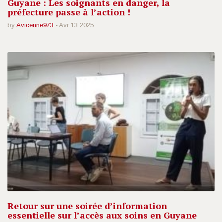
Guyane : Les soignants en danger, la
préfecture passe à l’action !
by
Avicenne973
Avr 13 2025
Retour sur une soirée d’information
essentielle sur l’accès aux soins en Guyane