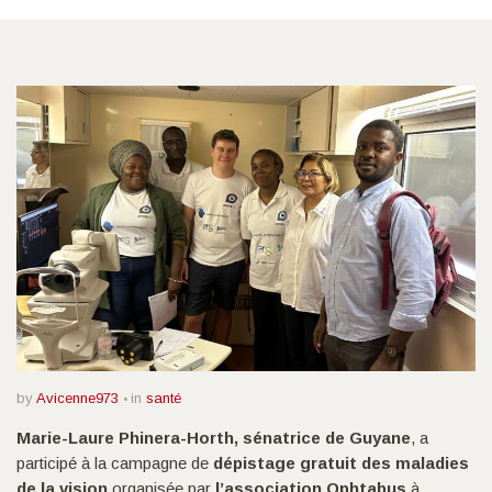
by
Avicenne973
in
santé
Marie-Laure Phinera-Horth, sénatrice de Guyane
, a
participé à la campagne de
dépistage gratuit des maladies
de la vision
organisée par
l’association Ophtabus
à