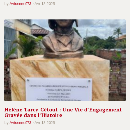
by
Avicenne973
Avr 13 2025
Hélène Tarcy-Cétout : Une Vie d’Engagement
Gravée dans l’Histoire
by
Avicenne973
Avr 13 2025